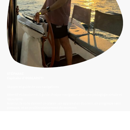
STÉPHANE
Capitaine d'OUALAOUTI
Skipper et guide de vos navigations
Attentif et passionné, il guide chaque navigation avec une pédagogie simple et
rassurante.
Avec lui, la voile devient un plaisir : on apprend en douceur, on progresse sans
pression, et on profiter pleinement du moment.
Diplomé du YACHTMASTER.