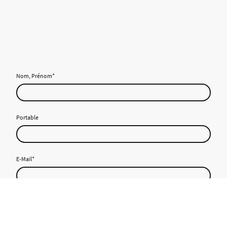
Nom, Prénom
*
Portable
E-Mail
*
Date/Période de location